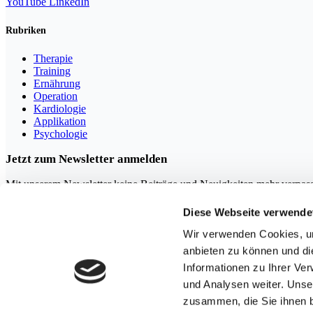
YouTube
LinkedIn
Rubriken
Therapie
Training
Ernährung
Operation
Kardiologie
Applikation
Psychologie
Jetzt zum Newsletter anmelden
Mit unserem Newsletter keine Beiträge und Neuigkeiten mehr verpas
Diese Webseite verwende
Wir verwenden Cookies, um
anbieten zu können und di
Mit der Anmeldung erklären Sie sich mit unserer
Datenschutzerkl
Informationen zu Ihrer Ve
und Analysen weiter. Unse
Copyright ©thesportGroup GmbH
zusammen, die Sie ihnen b
Impressum